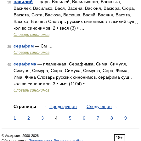
василий
— царь; Василей; Васильюшка, Василька,
38
Василёк, Василько, Вася, Васёна, Васюня, Васюра, Сюра,
Васюта, Сюта, Васюха, Васюша, Васяй, Васяня, Васята,
Васяха, Васяша Словарь русских синонимов. василий сущ.,
кол во синонимов: 2 • вася (3) • …
Словарь синонимов
серафим
— См …
39
Словарь синонимов
серафима
— пламенная; Серафимка, Сима, Симуля,
40
Симуня, Симура, Сюра, Симуха, Симуша, Сера, Фима,
Има, Фина Словарь русских синонимов. серафима сущ.,
кол во синонимов: 3 • имя (1104) • …
Словарь синонимов
Страницы
←
Предыдущая
Следующая
→
1
2
3
4
5
6
7
8
9
© Академик, 2000-2026
18+
Обратная связь:
Техподдержка
,
Реклама на сайте