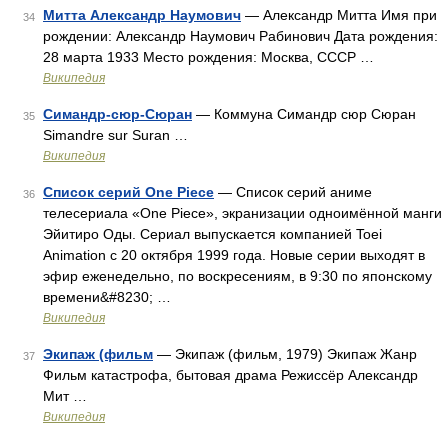
Митта Александр Наумович
— Александр Митта Имя при
34
рождении: Александр Наумович Рабинович Дата рождения:
28 марта 1933 Место рождения: Москва, СССР …
Википедия
Симандр-сюр-Сюран
— Коммуна Симандр сюр Сюран
35
Simandre sur Suran …
Википедия
Список серий One Piece
— Список серий аниме
36
телесериала «One Piece», экранизации одноимённой манги
Эйитиро Оды. Сериал выпускается компанией Toei
Animation с 20 октября 1999 года. Новые серии выходят в
эфир еженедельно, по воскресениям, в 9:30 по японскому
времени&#8230; …
Википедия
Экипаж (фильм
— Экипаж (фильм, 1979) Экипаж Жанр
37
Фильм катастрофа, бытовая драма Режиссёр Александр
Мит …
Википедия